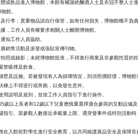
液體或飲品進入博物館，本館有權謝絶酗酒人士及衣冠不整人士
博物館。
件及行李；貴重物品請自行保管，如有任何損失，博物館概不負
滋擾，工作人員有權要求相關人士離開博物館。
即通知工作人員協助。
推廣銷售活動及派發或張貼宣傳刊物。
作拍照或錄影；未經博物館批准，不得進行商業及非參觀性質的
域嚴禁吸煙及飲食。
、牆壁及設施。若被發現有人為損壞情況，則須照價賠償，博物
動扶梯上不得逆行或奔跑，以免發生意外。
的使用說明及規則，並按工作人員指引下進行操作。
、65歲以上長者和12歲以下兒童應慎重選擇適合參與的互動設備
現場指引。當參觀人數接近承載量上限、遇突發事件或特別活動
義務在入館前對學生進行安全教育，以共同維護展品安全及保障良