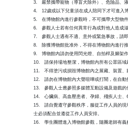
3. 嚴禁攜帶寵物（導盲犬除外）、危險品、
4. 12歲或以下兒童須在成人陪同下才可進入
5. 在博物館內進行參觀時，不可攜帶大型物
6. 參觀人士若有任何異常行為或對他人造成
7. 參觀人士遇有不適、意外或緊急事故，請
8. 除獲博物館批准外，不得在博物館內進行
9. 博物館內請勿使用閃光燈、自拍桿及腳架
10. 請保持場地整潔，博物館內所有公眾區
11. 不得塗污或損毀博物館內之展藏、裝置
12. 請勿在博物館內大聲喧嘩或打鬧，在自
13. 參觀人士應參照多媒體互動設備及遊戲
14. 心臟病、高血壓患者、孕婦、殘疾人士
15. 請自覺遵守參觀秩序，服從工作人員的
士必須配合並遵從工作人員安排。
16. 學生團體進入博物館參觀，隨團老師有