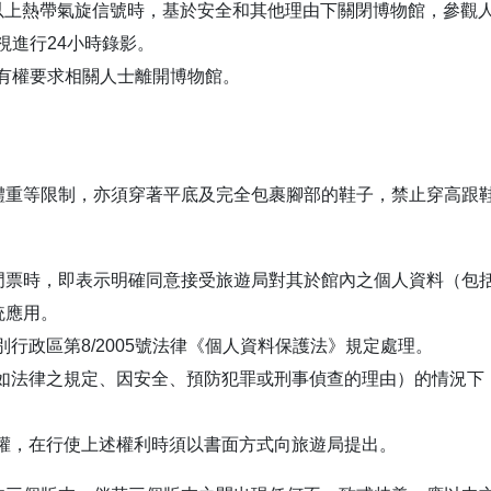
號以上熱帶氣旋信號時，基於安全和其他理由下關閉博物館，參觀
視進行24小時錄影。
員有權要求相關人士離開博物館。
體重等限制，亦須穿著平底及完全包裹腳部的鞋子，禁止穿高跟鞋
門票時，即表示明確同意接受旅遊局對其於館內之個人資料（包
統應用。
行政區第8/2005號法律《個人資料保護法》規定處理。
（如法律之規定、因安全、預防犯罪或刑事偵查的理由）的情況下
權，在行使上述權利時須以書面方式向旅遊局提出。