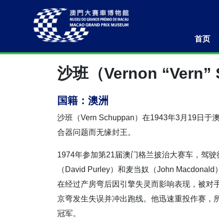
首页
沙班（Vernon “Vern”
国籍：澳洲
沙班（Vern Schuppan）在1943年3
合器问题而无缘封王。
1974年参加第21届澳门格兰披治大赛车，驾驶德利
（David Purley）和麦当奴（John Ma
在经过产房弯后因引擎失灵而影响表现，被对
京弯发生失误并冲出跑线。他迅速重投作赛，所幸
冠军。