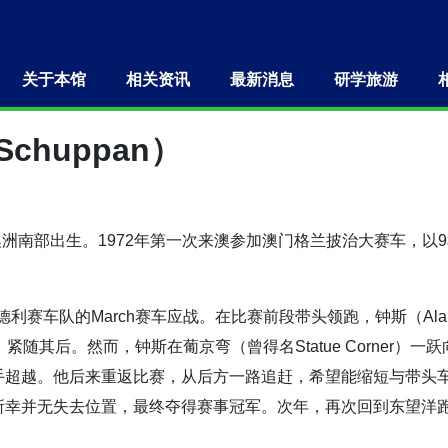
关于本馆
相关资讯
最新消息
研学旅游
 Schuppan）
月19日于澳洲南部出生。1972年第一次来澳参加澳门格兰披治大赛
赛车队的March赛车应战。在比赛前段带头领跑，钟斯（Alan Jon
cdonald）紧随其后。然而，钟斯在葡京弯（曾得名Statue Cor
手超越。他后来重返比赛，从后方一路追赶，希望能缩短与带头
并无失去位置，最终夺得赛事冠军。次年，再次回到东望洋跑道，更在