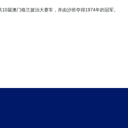
间参加共10届澳门格兰披治大赛车，并由沙班夺得1974年的冠军。