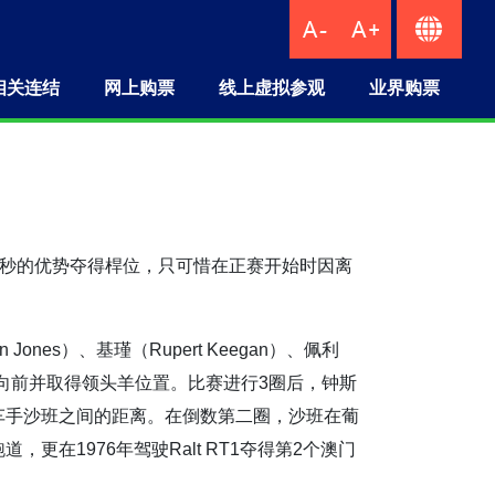
相关连结
网上购票
线上虚拟参观
业界购票
车，以9秒的优势夺得桿位，只可惜在正赛开始时因离
es）、基瑾（Rupert Keegan）、佩利
ner）一跃向前并取得领头羊位置。比赛进行3圈后，钟斯
车手沙班之间的距离。在倒数第二圈，沙班在葡
1976年驾驶Ralt RT1夺得第2个澳门