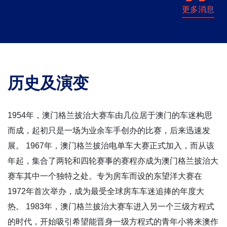
更多消息
历史及演变
1954年，澳门格兰披治大赛车由几位居于澳门的车迷构思
而成，起初只是一场为业余车手创办的比赛，后来迅速发
展。 1967年，澳门格兰披治电单车大赛正式加入，而从该
年起，集合了两轮和四轮赛事的赛程亦成为澳门格兰披治大
赛车其中一个独特之处。专为房车而设的东望洋大赛在
1972年首次举办，成为最受全球房车车迷追捧的年度大
热。 1983年，澳门格兰披治大赛车进入另一个三级方程式
的时代，开始吸引希望能晋身一级方程式的青年小将来澳作