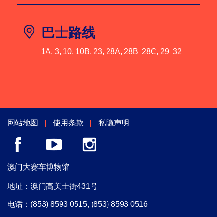
巴士路线
1A, 3, 10, 10B, 23, 28A, 28B, 28C, 29, 32
网站地图
使用条款
私隐声明
澳门大赛车博物馆
地址：澳门高美士街431号
电话：
(853) 8593 0515
,
(853) 8593 0516