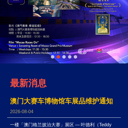
最新消息
澳门大赛车博物馆车展品维护通知
2026-08-04
一楼「澳门格兰披治大赛」展区 — 叶德利（Teddy