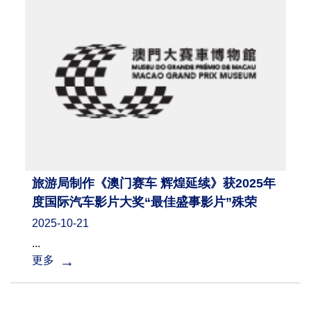
旅游局制作《澳门赛车 辉煌延续》获2025年
度国际汽车影片大奖“最佳盛事影片”殊荣
2025-10-21
...
更多