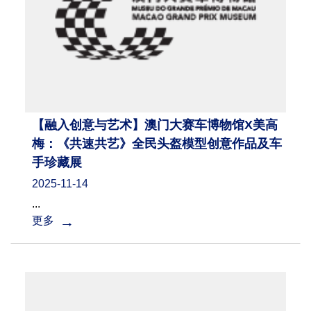
【融入创意与艺术】澳门大赛车博物馆X美高
梅：《共速共艺》全民头盔模型创意作品及车
手珍藏展
2025-11-14
...
更多