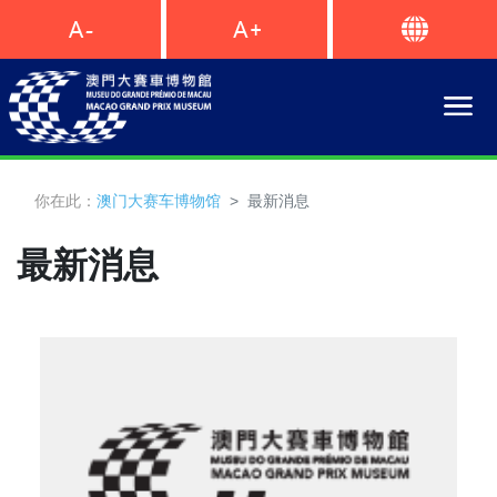
你在此：
澳门大赛车博物馆
最新消息
最新消息