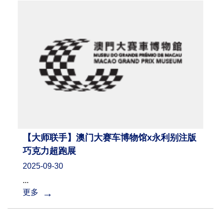
【大师联手】澳门大赛车博物馆x永利别注版
巧克力超跑展
2025-09-30
...
更多