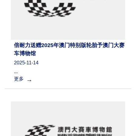
倍耐力送赠2025年澳门特别版轮胎予澳门大赛
车博物馆
2025-11-14
...
更多