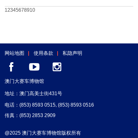
1
2
3
4
5
6
7
8
9
10
网站地图
使用条款
私隐声明
澳门大赛车博物馆
地址：澳门高美士街431号
电话：
(853) 8593 0515
,
(853) 8593 0516
传真：
(853) 2853 2909
@2025 澳门大赛车博物馆版权所有