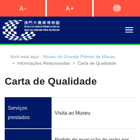
Você está aqui：
Museu do Grande Prémio de Macau
Informações Relacionadas
Carta de Qualidade
Carta de Qualidade
Serviços
Visita ao Museu
prestados
Pedido de marcação de visita por